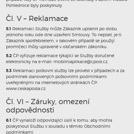
Pohlednice byly poskytnuty.
Čl. V – Reklamace
5.1
Reklamaci Služby může Zákazník uplatnit po dobu
jednoho roku ode dne uzavření Smlouvy. To neplatí, je-li
Zákazník spotřebitelem, v takovém případě se použijí
promlčecí lhůty upravené v občanském zákoníku.
5.2
ČP vyřizuje reklamace týkající se Služby doručené
elektronicky na e-mail: mobilniaplikace@cpost.cz.
5.3
Reklamaci poštovní služby lze provést v případech a za
podmínek stanovených poštovními podmínkami
uveřejněnými na internetových stránkách ČP:
www.ceskaposta.cz.
Čl. VI – Záruky, omezení
odpovědnosti
6.1
ČP vynaloží odpovídající úsilí k tomu, aby mohla
poskytnout Službu v souladu s těmito Obchodními
podmínkami.