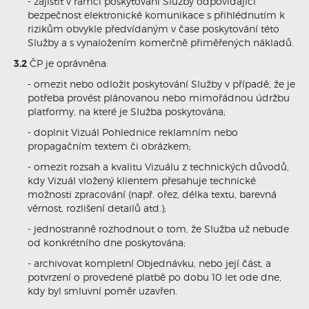
- zajistit v rámci poskytování Služby odpovídající
bezpečnost elektronické komunikace s přihlédnutím k
rizikům obvykle předvídaným v čase poskytování této
Služby a s vynaložením komerčně přiměřených nákladů.
3.2
ČP je oprávněna:
- omezit nebo odložit poskytování Služby v případě, že je
potřeba provést plánovanou nebo mimořádnou údržbu
platformy, na které je Služba poskytována;
- doplnit Vizuál Pohlednice reklamním nebo
propagačním textem či obrázkem;
- omezit rozsah a kvalitu Vizuálu z technických důvodů,
kdy Vizuál vložený klientem přesahuje technické
možnosti zpracování (např. ořez, délka textu, barevná
věrnost, rozlišení detailů atd.);
- jednostranně rozhodnout o tom, že Služba už nebude
od konkrétního dne poskytována;
- archivovat kompletní Objednávku, nebo její část, a
potvrzení o provedené platbě po dobu 10 let ode dne,
kdy byl smluvní poměr uzavřen.