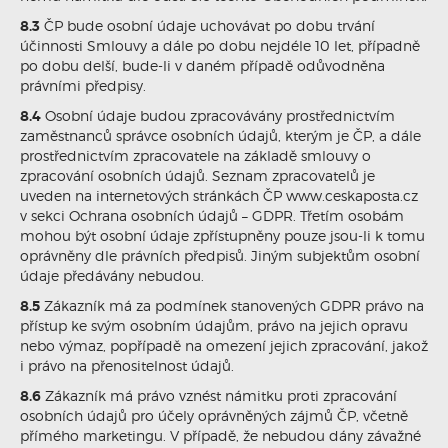
8.3
ČP bude osobní údaje uchovávat po dobu trvání
účinnosti Smlouvy a dále po dobu nejdéle 10 let, případně
po dobu delší, bude-li v daném případě odůvodněna
právními předpisy.
8.4
Osobní údaje budou zpracovávány prostřednictvím
zaměstnanců správce osobních údajů, kterým je ČP, a dále
prostřednictvím zpracovatele na základě smlouvy o
zpracování osobních údajů. Seznam zpracovatelů je
uveden na internetových stránkách ČP www.ceskaposta.cz
v sekci Ochrana osobních údajů – GDPR. Třetím osobám
mohou být osobní údaje zpřístupněny pouze jsou-li k tomu
oprávněny dle právních předpisů. Jiným subjektům osobní
údaje předávány nebudou.
8.5
Zákazník má za podmínek stanovených GDPR právo na
přístup ke svým osobním údajům, právo na jejich opravu
nebo výmaz, popřípadě na omezení jejich zpracování, jakož
i právo na přenositelnost údajů.
8.6
Zákazník má právo vznést námitku proti zpracování
osobních údajů pro účely oprávněných zájmů ČP, včetně
přímého marketingu. V případě, že nebudou dány závažné