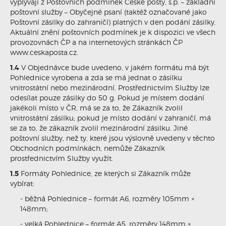
vyplývají z Poštovních podmínek České pošty, s.p. – základní
poštovní služby – Obyčejné psaní (taktéž označované jako
Poštovní zásilky do zahraničí) platných v den podání zásilky.
Aktuální znění poštovních podmínek je k dispozici ve všech
provozovnách ČP a na internetových stránkách ČP
www.ceskaposta.cz.
1.4
V Objednávce bude uvedeno, v jakém formátu má být
Pohlednice vyrobena a zda se má jednat o zásilku
vnitrostátní nebo mezinárodní. Prostřednictvím Služby lze
odesílat pouze zásilky do 50 g. Pokud je místem dodání
jakékoli místo v ČR, má se za to, že Zákazník zvolil
vnitrostátní zásilku; pokud je místo dodání v zahraničí, má
se za to, že zákazník zvolil mezinárodní zásilku. Jiné
poštovní služby, než ty, které jsou výslovně uvedeny v těchto
Obchodních podmínkách, nemůže Zákazník
prostřednictvím Služby využít.
1.5
Formáty Pohlednice, ze kterých si Zákazník může
vybírat:
- běžná Pohlednice – formát A6, rozměry 105mm ×
148mm;
- velká Pohlednice – formát A5, rozměry 148mm ×