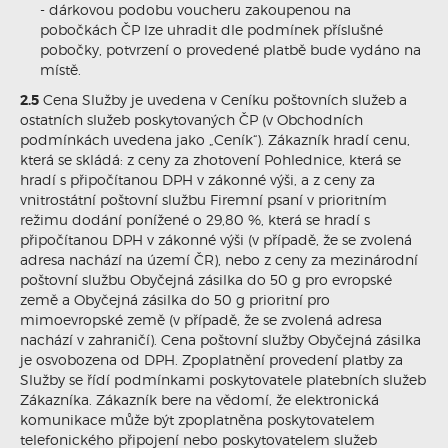
- dárkovou podobu voucheru zakoupenou na
pobočkách ČP lze uhradit dle podmínek příslušné
pobočky, potvrzení o provedené platbě bude vydáno na
místě.
2.5
Cena Služby je uvedena v Ceníku poštovních služeb a
ostatních služeb poskytovaných ČP (v Obchodních
podmínkách uvedena jako „Ceník“). Zákazník hradí cenu,
která se skládá: z ceny za zhotovení Pohlednice, která se
hradí s připočítanou DPH v zákonné výši, a z ceny za
vnitrostátní poštovní službu Firemní psaní v prioritním
režimu dodání ponížené o 29,80 %, která se hradí s
připočítanou DPH v zákonné výši (v případě, že se zvolená
adresa nachází na území ČR), nebo z ceny za mezinárodní
poštovní službu Obyčejná zásilka do 50 g pro evropské
země a Obyčejná zásilka do 50 g prioritní pro
mimoevropské země (v případě, že se zvolená adresa
nachází v zahraničí). Cena poštovní služby Obyčejná zásilka
je osvobozena od DPH. Zpoplatnění provedení platby za
Služby se řídí podmínkami poskytovatele platebních služeb
Zákazníka. Zákazník bere na vědomí, že elektronická
komunikace může být zpoplatněna poskytovatelem
telefonického připojení nebo poskytovatelem služeb