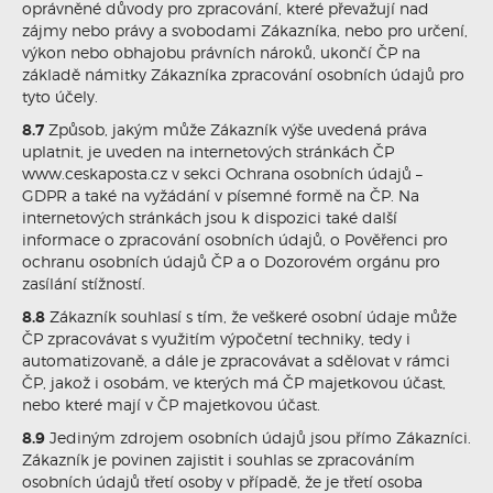
oprávněné důvody pro zpracování, které převažují nad
zájmy nebo právy a svobodami Zákazníka, nebo pro určení,
výkon nebo obhajobu právních nároků, ukončí ČP na
základě námitky Zákazníka zpracování osobních údajů pro
tyto účely.
8.7
Způsob, jakým může Zákazník výše uvedená práva
uplatnit, je uveden na internetových stránkách ČP
www.ceskaposta.cz v sekci Ochrana osobních údajů –
GDPR a také na vyžádání v písemné formě na ČP. Na
internetových stránkách jsou k dispozici také další
informace o zpracování osobních údajů, o Pověřenci pro
ochranu osobních údajů ČP a o Dozorovém orgánu pro
zasílání stížností.
8.8
Zákazník souhlasí s tím, že veškeré osobní údaje může
ČP zpracovávat s využitím výpočetní techniky, tedy i
automatizovaně, a dále je zpracovávat a sdělovat v rámci
ČP, jakož i osobám, ve kterých má ČP majetkovou účast,
nebo které mají v ČP majetkovou účast.
8.9
Jediným zdrojem osobních údajů jsou přímo Zákazníci.
Zákazník je povinen zajistit i souhlas se zpracováním
osobních údajů třetí osoby v případě, že je třetí osoba