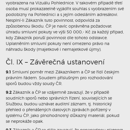
vyobrazena na Vizuálu Pohlednice. V takovém případě třetí
osoba musí prokazatelně vyjádřit souhlas s vyobrazením své
podobizny na Pohlednici a s jejím odesláním adresátovi.
Nesplní-li Zákazník tuto povinnost, odpovídá za
způsobenou škodu. ČP je navíc oprávněna požadovat
úhradu smluvní pokuty ve výši 50 000,- Kč za každý případ,
kdy Zákazník poruší povinnost dle tohoto odstavce.
Uplatněním smluvní pokuty není omezeno právo na
náhradu škody (majetkové i nemajetkové újmy).
Čl. IX – Závěrečná ustanovení
9.1
Smluvní poměr mezi Zákazníkem a ČP se řídí českým
právním řádem. Soudem příslušným pro rozhodování
sporů budou vždy soudy ČR.
9.2
Zákazník a ČP se vzájemně zavazují, že v případě
soudních sporů nebo správních řízení, souvisejících se
Službou, budou uznávat auditní záznam, tj. historický
přehled o přenášených datových zprávách pořízený v
systému ČP, jako plnohodnotný důkazný materiál, pokud
se neprokáže opak.
Zákazník a ČP se dále zavazují, že nenapadnou platnost