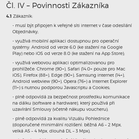
Čl. IV – Povinnosti Zákazníka
4.1
Zákazník:
- musí být připojen k veřejné síti internet v čase odesílání
Objednávky;
- využívá mobilní aplikaci dostupnou pro operační
systémy: Android od verze 6.0 (ke stažení na Google
Play) nebo iOS od verze 8.0 (ke stažení na App Store);
- využívá webovou aplikaci optimalizovanou pro
prohlížeče: Chrome (90+), Safari (14.0+ pouze pro Mac
iOS), Firefox (88+), Edge (90+), Samsung internet (14+),
Android webview (90+), Opera (76+) a Internet Explorer
(11+) s nutnou podporou Javascriptu a Cookies;
- plně odpovídá za bezpečnost prostředku komunikace
na dálku (software a hardware), který používá při
uzavírání Smlouvy (včetně nákupu voucheru);
- plně odpovídá za kvalitu Vizuálu Pohlednice
(doporučené minimální rozlišení: běžná A6 – 2 Mpx,
velká A5 – 4 Mpx, dlouhá DL – 3 Mpx);