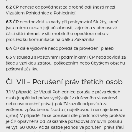
6.2
ČP nenese odpovědnost za drobné odlišnosti mezi
Vizuálem Pohlednice a Pohlednicí.
6.3
ČP neodpovídá za vady při poskytování Služby, které
jsou mimo rozsah její působnosti, zejména v přenosové
části sítě internet, v síti mobilního operátora nebo v
prostředku komunikace na dálku Zákazníka.
6.4
ČP dále výslovně neodpovídá za provedení plateb.
6.5
V souladu s Poštovními podmínkami ČP neodpovídá za
škodu vzniklou ztrátou, poškozením nebo úbytkem obsahu
poštovní zásilky.
Čl. VII – Porušení práv třetích osob
7.1
V případě, že Vizuál Pohlednice porušuje práva třetích
osob (například práva vyplývající z duševního vlastnictví
nebo osobnostní práva), pak Zákazník odpovídá za
veškerou způsobenou škodu (majetkovou i nemajetkovou
újmu). V případě, že se porušení dle předchozí věty prokáže,
je ČP oprávněna od Zákazníka požadovat smluvní pokutu
ve výši 50 000,- Kč za každé jednotlivé porušení práva třetí