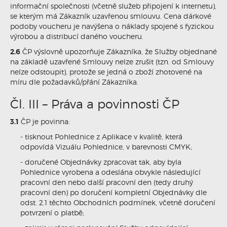
informační společnosti (včetně služeb připojení k internetu),
se kterým má Zákazník uzavřenou smlouvu. Cena dárkové
podoby voucheru je navýšena o náklady spojené s fyzickou
výrobou a distribucí daného voucheru.
2.6
ČP výslovně upozorňuje Zákazníka, že Služby objednané
na základě uzavřené Smlouvy nelze zrušit (tzn. od Smlouvy
nelze odstoupit), protože se jedná o zboží zhotovené na
míru dle požadavků/přání Zákazníka.
Čl. III – Práva a povinnosti ČP
3.1
ČP je povinna:
- tisknout Pohlednice z Aplikace v kvalitě, která
odpovídá Vizuálu Pohlednice, v barevnosti CMYK;
- doručené Objednávky zpracovat tak, aby byla
Pohlednice vyrobena a odeslána obvykle následující
pracovní den nebo další pracovní den (tedy druhý
pracovní den) po doručení kompletní Objednávky dle
odst. 2.1 těchto Obchodních podmínek, včetně doručení
potvrzení o platbě;