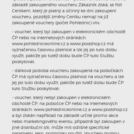
základě zakoupeného voucheru Zákazník získá, se řídí
Ceníkem, který je platný a účinný ke dni zakoupení
voucheru, pozdější změny Ceníku nemají na již
zakoupené vouchery (počet Pohlednic) vliv;
- voucher, který byl zakoupen v elektronickém obchodě
ČP nebo na internetových stránkách:
www.pohledniceonline.cz a www.postshop.cz má
vyznačenou časovou platnost a lze jej po tuto dobu
využít, pakliže po tutéž dobu bude ČP tuto Službu
poskytovat;
- dárková podoba voucheru zakoupená na pobočkách
ČP má vyznačenou časovou platnost na voucheru a lze
jej po tuto dobu využít, pakliže po tutéž dobu bude ČP
tuto Službu poskytovat;
- voucher, který nebyl zakoupen v elektronickém
obchodě ČP, na pobočce ČP nebo na internetových
stránkách: www.pohledniceonline.cz a www.postshop.cz
a byl získán například na základě určité promo akce
nebo marketingového eventu, případně byl zakoupen v
jiné distribuční síti, může mít odlišné specifické
parametry, resp. podmínky použití. Vouchery mohou