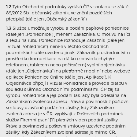
1.2
Tyto Obchodní podmínky vydává ČP v souladu se zák. č.
89/2012 Sb., občanský zákoník, ve znění pozdějších
předpisů (dále jen „Občanský zákoník“).
1.3
Služba umožňuje výrobu a podání papírové pohlednice
(dále jen „Pohlednice“) jménem Zákazníka. O motivu na líci
a textu na rubu Pohlednice rozhoduje Zákazník (dále jen
„Vizuál Pohlednice“), není-li v těchto Obchodních
podmínkách dále uvedeno jinak. Zákazník prostřednictvím
prostředku komunikace na dálku (zpravidla chytrým
telefonem, tabletem nebo počítačem) vyplní objednávku
(dále jen „Objednávka“) na platformě mobilní nebo webové
aplikace Pohlednice Online (dále jen „Aplikace“). K
Objednávce připojí i Vizuál Pohlednice a provede platbu v
souladu s těmito Obchodními podmínkami. ČP zajistí
výrobu Pohlednice a její podání tak, aby byla odeslána na
Zákazníkem zvolenou adresu. Práva a povinnosti z poštovní
smlouvy uzavřené podáním zásilky, kdy Zákazníkem
zvolená adresa je v ČR, vyplývají z Poštovních podmínek
služby Firemní psaní [1] platných v den podání zásilky.
Práva a povinnosti z poštovní smlouvy uzavřené podáním
zásilky, kdy Zákazníkem zvolená adresa je mimo ČR,