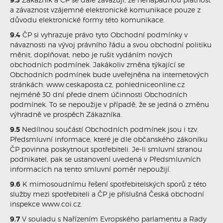
9.3
a závaznost vzájemné elektronické komunikace pouze z
důvodu elektronické formy této komunikace.
9.4
ČP si vyhrazuje právo tyto Obchodní podmínky v
návaznosti na vývoj právního řádu a svou obchodní politiku
měnit, doplňovat, nebo je rušit vydáním nových
obchodních podmínek. Jakákoliv změna týkající se
Obchodních podmínek bude uveřejněna na internetových
stránkách: www.ceskaposta.cz, pohledniceonline.cz
nejméně 30 dní přede dnem účinnosti Obchodních
podmínek. To se nepoužije v případě, že se jedná o změnu
výhradně ve prospěch Zákazníka.
9.5
Nedílnou součástí Obchodních podmínek jsou i tzv.
Předsmluvní informace, které je dle občanského zákoníku
ČP povinna poskytnout spotřebiteli. Je-li smluvní stranou
podnikatel, pak se ustanovení uvedená v Předsmluvních
informacích na tento smluvní poměr nepoužijí.
9.6
K mimosoudnímu řešení spotřebitelských sporů z této
služby mezi spotřebiteli a ČP je příslušná Česká obchodní
inspekce www.coi.cz.
9.7
V souladu s Nařízením Evropského parlamentu a Rady