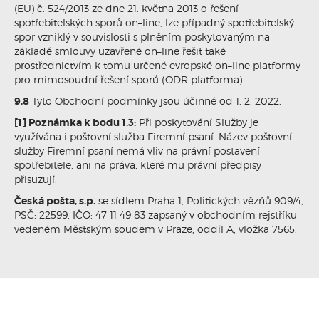
(EU) č. 524/2013 ze dne 21. května 2013 o řešení
spotřebitelských sporů on–line, lze případný spotřebitelský
spor vzniklý v souvislosti s plněním poskytovaným na
základě smlouvy uzavřené on–line řešit také
prostřednictvím k tomu určené evropské on–line platformy
pro mimosoudní řešení sporů (ODR platforma).
9.8
Tyto Obchodní podmínky jsou účinné od 1. 2. 2022.
[1] Poznámka k bodu 1.3:
Při poskytování Služby je
využívána i poštovní služba Firemní psaní. Název poštovní
služby Firemní psaní nemá vliv na právní postavení
spotřebitele, ani na práva, které mu právní předpisy
přisuzují.
Česká pošta, s.p.
se sídlem Praha 1, Politických vězňů 909/4,
PSČ: 22599, IČO: 47 11 49 83 zapsaný v obchodním rejstříku
vedeném Městským soudem v Praze, oddíl A, vložka 7565.