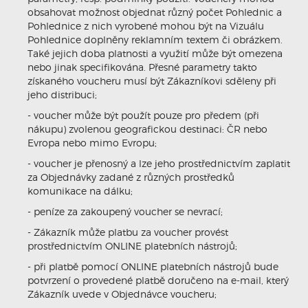
obsahovat možnost objednat různý počet Pohlednic a
Pohlednice z nich vyrobené mohou být na Vizuálu
Pohlednice doplněny reklamním textem či obrázkem.
Také jejich doba platnosti a využití může být omezena
nebo jinak specifikována. Přesné parametry takto
získaného voucheru musí být Zákazníkovi sděleny při
jeho distribuci;
- voucher může být použít pouze pro předem (při
nákupu) zvolenou geografickou destinaci: ČR nebo
Evropa nebo mimo Evropu;
- voucher je přenosný a lze jeho prostřednictvím zaplatit
za Objednávky zadané z různých prostředků
komunikace na dálku;
- peníze za zakoupený voucher se nevrací;
- Zákazník může platbu za voucher provést
prostřednictvím ONLINE platebních nástrojů;
- při platbě pomocí ONLINE platebních nástrojů bude
potvrzení o provedené platbě doručeno na e-mail, který
Zákazník uvede v Objednávce voucheru;