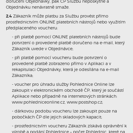
doručení Objednávky, pak ČP Službu neposkytne a
Objednávku nenávratně smaže.
2.4
Zákazník může platbu za Službu provést přímo
prostřednictvím ONLINE platebních nástrojů nebo využitím
předplaceného voucheru:
- při platbě pomocí ONLINE platebních nástrojů bude
potvrzení o provedené platbě doručeno na e-mail, který
Zákazník uvede v Objednávce;
- při platbě pomocí voucheru bude potvrzení o
provedené platbě zobrazeno přímo v Aplikaci a v
rekapitulaci Objednávky, která je odesílána na e-mail
Zákazníka;
- voucher pro úhradu služby Pohlednice Online lze
zakoupit v elektronickém obchodě ČP, který je součástí
Aplikace nebo případně na internetových stránkách:
www.pohledniceonline.cz, www.postshop.cz;
- dárkovou podobu voucheru lze zakoupit pouze na
pobočkách ČP dle jejich skladových kapacit;
- prostřednictvím voucheru Zákazník získává oprávnění k
výrobě a podání Pohlednice – počet Pohlednic, které na