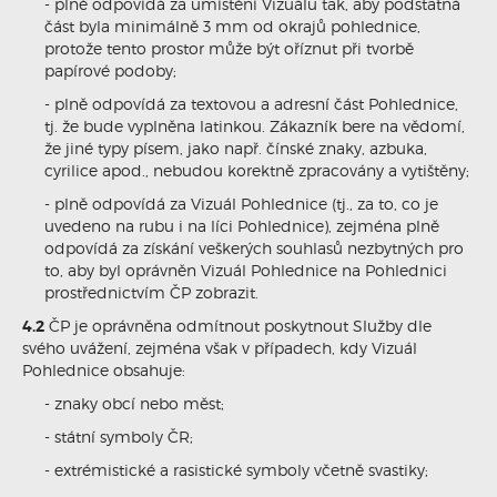
- plně odpovídá za umístění Vizuálu tak, aby podstatná
část byla minimálně 3 mm od okrajů pohlednice,
protože tento prostor může být oříznut při tvorbě
papírové podoby;
- plně odpovídá za textovou a adresní část Pohlednice,
tj. že bude vyplněna latinkou. Zákazník bere na vědomí,
že jiné typy písem, jako např. čínské znaky, azbuka,
cyrilice apod., nebudou korektně zpracovány a vytištěny;
- plně odpovídá za Vizuál Pohlednice (tj., za to, co je
uvedeno na rubu i na líci Pohlednice), zejména plně
odpovídá za získání veškerých souhlasů nezbytných pro
to, aby byl oprávněn Vizuál Pohlednice na Pohlednici
prostřednictvím ČP zobrazit.
4.2
ČP je oprávněna odmítnout poskytnout Služby dle
svého uvážení, zejména však v případech, kdy Vizuál
Pohlednice obsahuje:
- znaky obcí nebo měst;
- státní symboly ČR;
- extrémistické a rasistické symboly včetně svastiky;