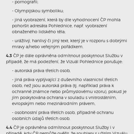
- pornografii;
- Olympijskou symboliku;
- jiná vyobrazení, která by dle vyhodnocení ČP mohla
pohoršit adresáta Pohlednice, např. vyobrazení
obnaženého lidského těla;
- urážlivý, hanlivý či jiný text, který je v rozporu s dobrými
mravy a/nebo veřejným pořádkem.
4.3
ČP je dále oprávněna odmítnout poskytnout Službu v
případě, že má podezření, že Vizuál Pohlednice porušuje:
- autorská práva třetích osob,
- jiná práva vyplývající z duševního vlastnictví třetích
osob, než jsou autorská práva (tj. například práva k
ochranné známce nebo průmyslovému vzoru), pokud je
jím poskytována ochrana v souladu s vnitrostátním,
evropským nebo mezinárodním právem,
- osobnostní práva třetích osob, případně ochranu
osobních údajů třetích osob.
4.4
ČP je oprávněna odmítnout poskytnout Služby i v
případě, kdy ČP nemůže ověřit, že souhlasy s užitím Vizuálu