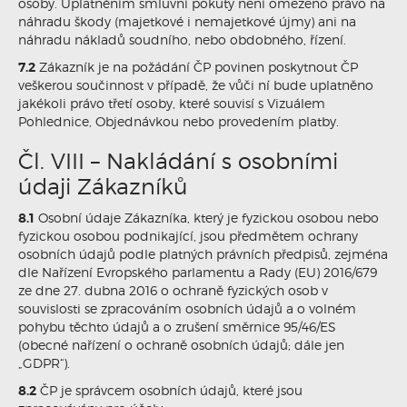
osoby. Uplatněním smluvní pokuty není omezeno právo na
náhradu škody (majetkové i nemajetkové újmy) ani na
náhradu nákladů soudního, nebo obdobného, řízení.
7.2
Zákazník je na požádání ČP povinen poskytnout ČP
veškerou součinnost v případě, že vůči ní bude uplatněno
jakékoli právo třetí osoby, které souvisí s Vizuálem
Pohlednice, Objednávkou nebo provedením platby.
Čl. VIII – Nakládání s osobními
údaji Zákazníků
8.1
Osobní údaje Zákazníka, který je fyzickou osobou nebo
fyzickou osobou podnikající, jsou předmětem ochrany
osobních údajů podle platných právních předpisů, zejména
dle Nařízení Evropského parlamentu a Rady (EU) 2016/679
ze dne 27. dubna 2016 o ochraně fyzických osob v
souvislosti se zpracováním osobních údajů a o volném
pohybu těchto údajů a o zrušení směrnice 95/46/ES
(obecné nařízení o ochraně osobních údajů; dále jen
„GDPR“).
8.2
ČP je správcem osobních údajů, které jsou