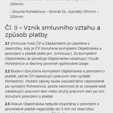
210mm;
- dlouhá Pohlednice – formát DL, rozměry 101mm ×
210mm.
Čl. II – Vznik smluvního vztahu a
způsob platby
2.1
Smlouva mezi ČP a Zákazníkem je uzavřena v
okamžiku, kdy je ČP doručena kompletní Objednávka a
potvrzení o platbě (dále jen „Smlouva“). Za kompletní
Objednávku se považuje Objednávka obsahující Vizuál
Pohlednice a všechny povinně vyplňované údaje.
2.2
Bude-li doručena kompletní Objednávka a potvrzení o
platbě, začne ČP následující pracovní den vyrábět
Pohlednici. Podání zásilky bude uskutečněno neprodleně
po vyrobení Pohlednice, podle okolností je to obvykle také
následující pracovní den nebo druhý pracovní den po dni
doručení potvrzení o platbě.
2.3
Pokud Objednávka nebude doplněna o potvrzení o
provedené platbě nejpozději do 5 dní od okamžiku