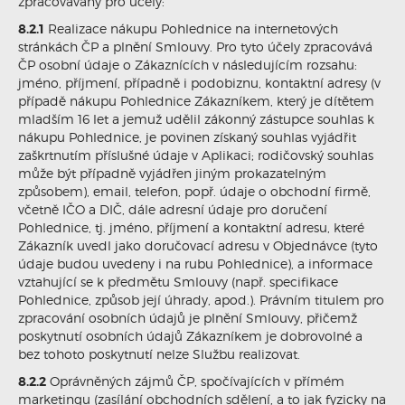
zpracovávány pro účely:
8.2.1
Realizace nákupu Pohlednice na internetových
stránkách ČP a plnění Smlouvy. Pro tyto účely zpracovává
ČP osobní údaje o Zákaznících v následujícím rozsahu:
jméno, příjmení, případně i podobiznu, kontaktní adresy (v
případě nákupu Pohlednice Zákazníkem, který je dítětem
mladším 16 let a jemuž udělil zákonný zástupce souhlas k
nákupu Pohlednice, je povinen získaný souhlas vyjádřit
zaškrtnutím příslušné údaje v Aplikaci; rodičovský souhlas
může být případně vyjádřen jiným prokazatelným
způsobem), email, telefon, popř. údaje o obchodní firmě,
včetně IČO a DIČ, dále adresní údaje pro doručení
Pohlednice, tj. jméno, příjmení a kontaktní adresu, které
Zákazník uvedl jako doručovací adresu v Objednávce (tyto
údaje budou uvedeny i na rubu Pohlednice), a informace
vztahující se k předmětu Smlouvy (např. specifikace
Pohlednice, způsob její úhrady, apod.). Právním titulem pro
zpracování osobních údajů je plnění Smlouvy, přičemž
poskytnutí osobních údajů Zákazníkem je dobrovolné a
bez tohoto poskytnutí nelze Službu realizovat.
8.2.2
Oprávněných zájmů ČP, spočívajících v přímém
marketingu (zasílání obchodních sdělení, a to jak fyzicky na