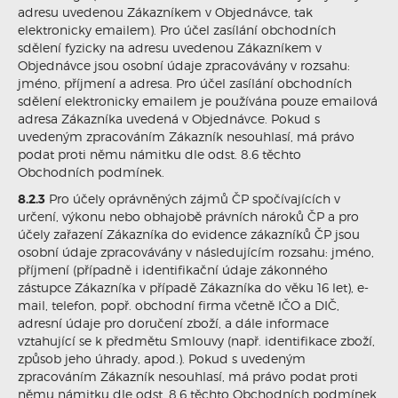
adresu uvedenou Zákazníkem v Objednávce, tak
elektronicky emailem). Pro účel zasílání obchodních
sdělení fyzicky na adresu uvedenou Zákazníkem v
Objednávce jsou osobní údaje zpracovávány v rozsahu:
jméno, příjmení a adresa. Pro účel zasílání obchodních
sdělení elektronicky emailem je používána pouze emailová
adresa Zákazníka uvedená v Objednávce. Pokud s
uvedeným zpracováním Zákazník nesouhlasí, má právo
podat proti němu námitku dle odst. 8.6 těchto
Obchodních podmínek.
8.2.3
Pro účely oprávněných zájmů ČP spočívajících v
určení, výkonu nebo obhajobě právních nároků ČP a pro
účely zařazení Zákazníka do evidence zákazníků ČP jsou
osobní údaje zpracovávány v následujícím rozsahu: jméno,
příjmení (případně i identifikační údaje zákonného
zástupce Zákazníka v případě Zákazníka do věku 16 let), e-
mail, telefon, popř. obchodní firma včetně IČO a DIČ,
adresní údaje pro doručení zboží, a dále informace
vztahující se k předmětu Smlouvy (např. identifikace zboží,
způsob jeho úhrady, apod.). Pokud s uvedeným
zpracováním Zákazník nesouhlasí, má právo podat proti
němu námitku dle odst. 8.6 těchto Obchodních podmínek.