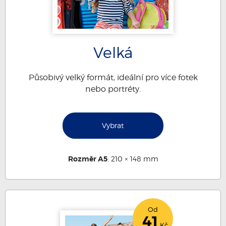
Velká
Působivý velký formát, ideální pro více fotek
nebo portréty.
Vybrat
Rozměr A5
: 210 × 148 mm
Od
41
Kč