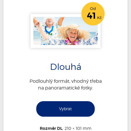
Od
41
Kč
Dlouhá
Podlouhlý formát, vhodný třeba
na panoramatické fotky.
Vybrat
Rozměr DL
: 210 × 101 mm