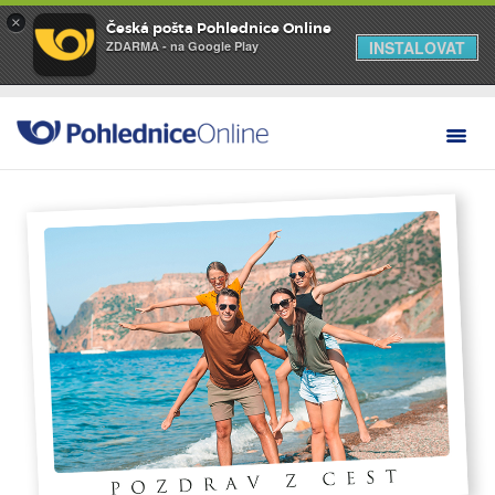
×
Česká pošta Pohlednice Online
INSTALOVAT
ZDARMA - na Google Play